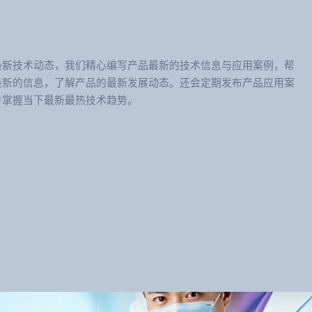
最新技术动态，我们精心编写产品最新的技术信息与应用案例，帮
最新的信息，了解产品的最新发展动态。还会定期发布产品应用案
户掌握当下最新最热技术趋势。