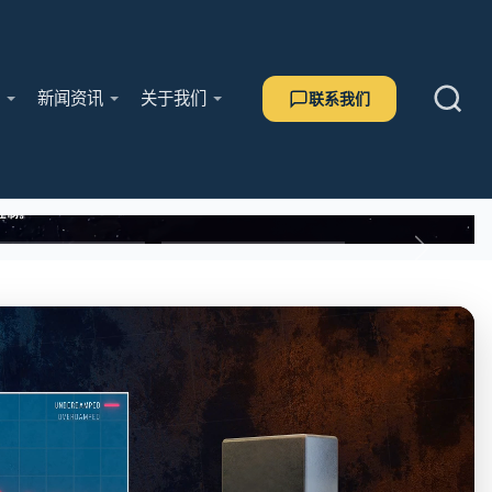
用
新闻资讯
关于我们
联系我们
振垫脚
HVAC减振